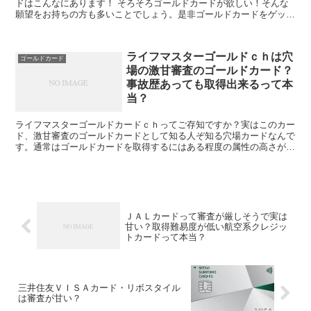
ドはこんなにあります！ そろそろゴールドカードが欲しい！そんな
願望をお持ちの方も多いことでしょう。是非ゴールドカードをゲット
して下さい！願望だけに終わらせずに・・・。実際にゴ...
ライフマスターゴールドｃｈは穴
ゴールドカード
場の激甘審査のゴールドカード？
事故歴あっても取得出来るって本
当？
ライフマスターゴールドカードｃｈってご存知ですか？実はこのカー
ド、激甘審査のゴールドカードとして知る人ぞ知る穴場カードなんで
す。通常はゴールドカードを取得するにはある程度の属性の高さが必
要です。当然ですが、フリーターや低年収、アルバイト、パ...
ＪＡＬカードって審査が厳しそうで実は
甘い？取得難易度が低い航空系クレジッ
トカードって本当？
三井住友ＶＩＳＡカード・リボスタイル
は審査が甘い？