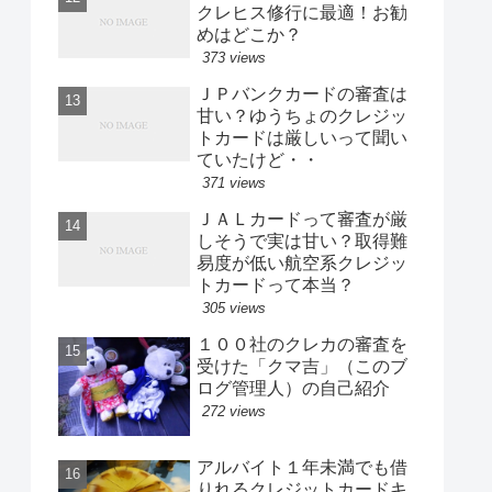
クレヒス修行に最適！お勧
めはどこか？
373 views
ＪＰバンクカードの審査は
甘い？ゆうちょのクレジッ
トカードは厳しいって聞い
ていたけど・・
371 views
ＪＡＬカードって審査が厳
しそうで実は甘い？取得難
易度が低い航空系クレジッ
トカードって本当？
305 views
１００社のクレカの審査を
受けた「クマ吉」（このブ
ログ管理人）の自己紹介
272 views
アルバイト１年未満でも借
りれるクレジットカードキ