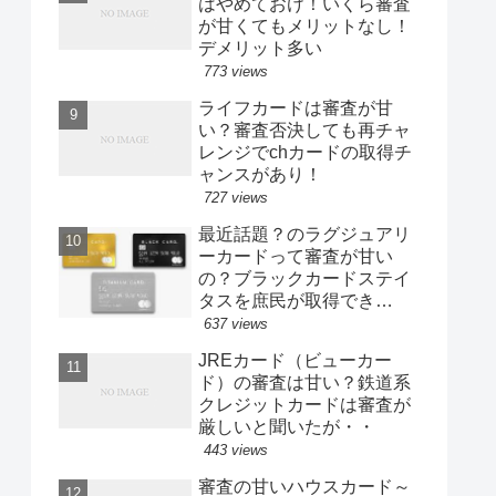
はやめておけ！いくら審査
が甘くてもメリットなし！
デメリット多い
773 views
ライフカードは審査が甘
い？審査否決しても再チャ
レンジでchカードの取得チ
ャンスがあり！
727 views
最近話題？のラグジュアリ
ーカードって審査が甘い
の？ブラックカードステイ
タスを庶民が取得でき
る？！
637 views
JREカード（ビューカー
ド）の審査は甘い？鉄道系
クレジットカードは審査が
厳しいと聞いたが・・
443 views
審査の甘いハウスカード～