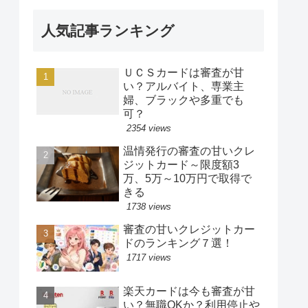
人気記事ランキング
ＵＣＳカードは審査が甘
い？アルバイト、専業主
婦、ブラックや多重でも
可？
2354 views
温情発行の審査の甘いクレ
ジットカード～限度額3
万、5万～10万円で取得で
きる
1738 views
審査の甘いクレジットカー
ドのランキング７選！
1717 views
楽天カードは今も審査が甘
い？無職OKか？利用停止や