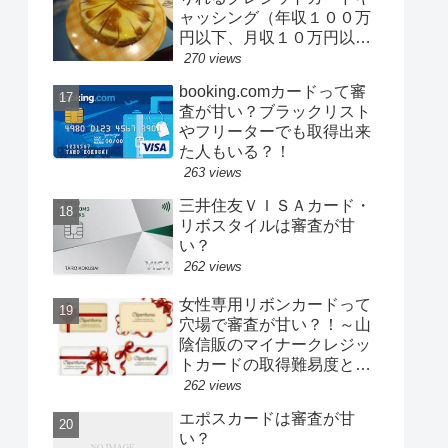
ャッシング（年収１００万
円以下、月収１０万円以下
でもＯＫ）
270 views
booking.comカードって審
査が甘い？ブラックリスト
やフリーターでも取得出来
た人もいる？！
263 views
三井住友ＶＩＳＡカード・
リボスタイルは審査が甘
い？
262 views
女性専用リボンカードって
穴場で審査が甘い？！～山
陰信販のマイナークレジッ
トカードの取得難易度と口
コミを斬る！
262 views
エポスカードは審査が甘
い？