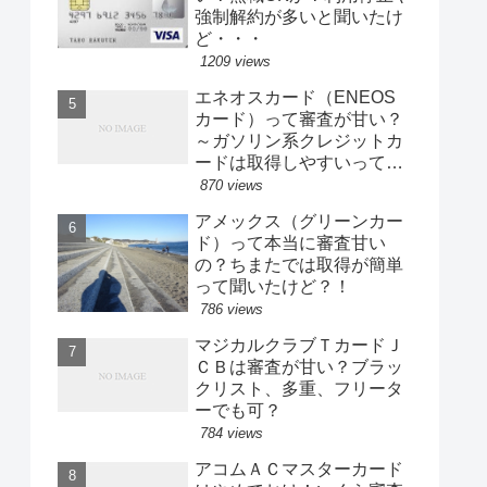
強制解約が多いと聞いたけ
ど・・・
1209 views
エネオスカード（ENEOS
カード）って審査が甘い？
～ガソリン系クレジットカ
ードは取得しやすいって本
当？！
870 views
アメックス（グリーンカー
ド）って本当に審査甘い
の？ちまたでは取得が簡単
って聞いたけど？！
786 views
マジカルクラブＴカードＪ
ＣＢは審査が甘い？ブラッ
クリスト、多重、フリータ
ーでも可？
784 views
アコムＡＣマスターカード